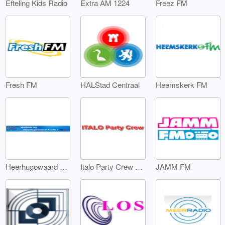
Efteling Kids Radio
Extra AM 1224
Freez FM
Fresh FM
HALStad Centraal
Heemskerk FM
Heerhugowaard A Life
Italo Party Crew FM
JAMM FM