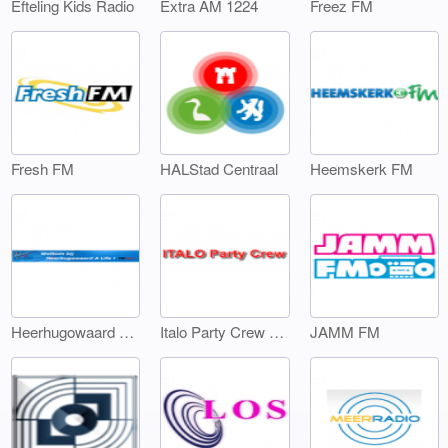
Efteling Kids Radio
Extra AM 1224
Freez FM
Fresh FM
HALStad Centraal
Heemskerk FM
Heerhugowaard A Life
Italo Party Crew FM
JAMM FM