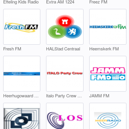
Efteling Kids Radio
Extra AM 1224
Freez FM
Fresh FM
HALStad Centraal
Heemskerk FM
Heerhugowaard A Life
Italo Party Crew FM
JAMM FM