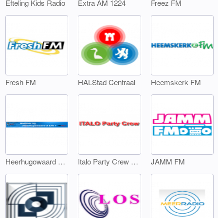
Efteling Kids Radio
Extra AM 1224
Freez FM
Fresh FM
HALStad Centraal
Heemskerk FM
Heerhugowaard A Life
Italo Party Crew FM
JAMM FM